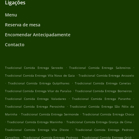
Ligações
Menu
Reserva de mesa
Encomendar Antecipadamente
Contacto
.
.
Tradicional Comida Entrega Serzedo
Tradicional Comida Entrega Saibreiros
.
Tradicional Comida Entrega Vila Nova de Gaia
Tradicional Comida Entrega Arcozelo
.
.
.
Tradicional Comida Entrega Gulpilhares
Tradicional Comida Entrega Canelas
.
.
Tradicional Comida Entrega Vilar do Paraíso
Tradicional Comida Entrega Borneiros
.
.
Tradicional Comida Entrega Valadares
Tradicional Comida Entrega Paranho
.
Tradicional Comida Entrega Perosinho
Tradicional Comida Entrega São Félix da
.
.
Marinha
Tradicional Comida Entrega Sermonde
Tradicional Comida Entrega Choca
.
.
.
Tradicional Comida Entrega Maninho
Tradicional Comida Entrega Granja de Cima
.
Tradicional Comida Entrega Vila D'este
Tradicional Comida Entrega Pedroso
.
.
.
Carvalhos
Tradicional Comida Entrega Pedroso
Tradicional Comida Entrega Grijó