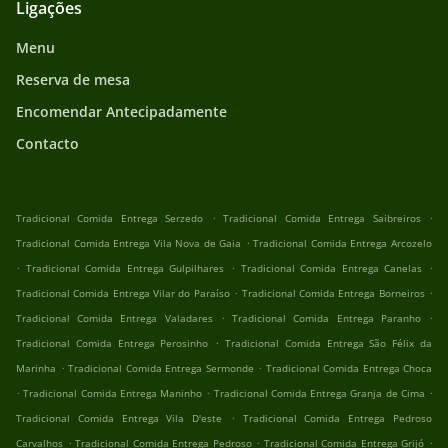
Ligações
Menu
Reserva de mesa
Encomendar Antecipadamente
Contacto
.
.
Tradicional Comida Entrega Serzedo
Tradicional Comida Entrega Saibreiros
.
Tradicional Comida Entrega Vila Nova de Gaia
Tradicional Comida Entrega Arcozelo
.
.
.
Tradicional Comida Entrega Gulpilhares
Tradicional Comida Entrega Canelas
.
.
Tradicional Comida Entrega Vilar do Paraíso
Tradicional Comida Entrega Borneiros
.
.
Tradicional Comida Entrega Valadares
Tradicional Comida Entrega Paranho
.
Tradicional Comida Entrega Perosinho
Tradicional Comida Entrega São Félix da
.
.
Marinha
Tradicional Comida Entrega Sermonde
Tradicional Comida Entrega Choca
.
.
.
Tradicional Comida Entrega Maninho
Tradicional Comida Entrega Granja de Cima
.
Tradicional Comida Entrega Vila D'este
Tradicional Comida Entrega Pedroso
.
.
.
Carvalhos
Tradicional Comida Entrega Pedroso
Tradicional Comida Entrega Grijó