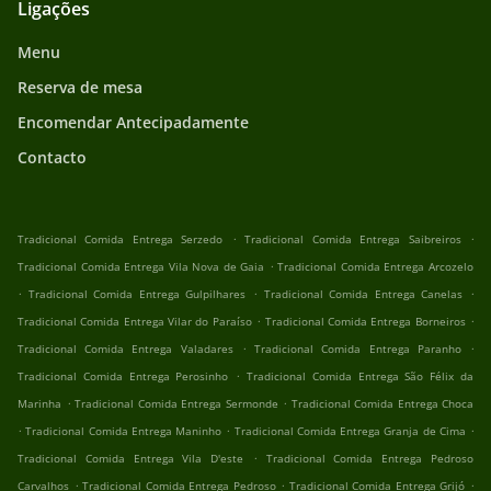
Ligações
Menu
Reserva de mesa
Encomendar Antecipadamente
Contacto
.
.
Tradicional Comida Entrega Serzedo
Tradicional Comida Entrega Saibreiros
.
Tradicional Comida Entrega Vila Nova de Gaia
Tradicional Comida Entrega Arcozelo
.
.
.
Tradicional Comida Entrega Gulpilhares
Tradicional Comida Entrega Canelas
.
.
Tradicional Comida Entrega Vilar do Paraíso
Tradicional Comida Entrega Borneiros
.
.
Tradicional Comida Entrega Valadares
Tradicional Comida Entrega Paranho
.
Tradicional Comida Entrega Perosinho
Tradicional Comida Entrega São Félix da
.
.
Marinha
Tradicional Comida Entrega Sermonde
Tradicional Comida Entrega Choca
.
.
.
Tradicional Comida Entrega Maninho
Tradicional Comida Entrega Granja de Cima
.
Tradicional Comida Entrega Vila D'este
Tradicional Comida Entrega Pedroso
.
.
.
Carvalhos
Tradicional Comida Entrega Pedroso
Tradicional Comida Entrega Grijó