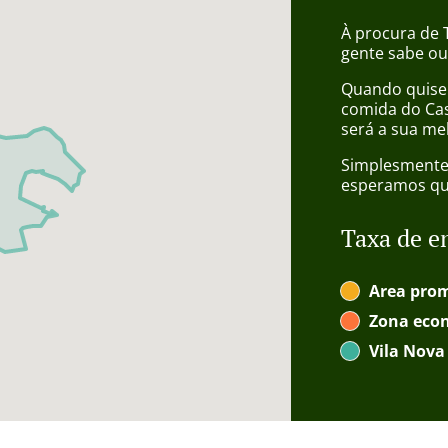
À procura de 
gente sabe o
Quando quiser
comida do Cas
será a sua me
Simplesmente 
esperamos que
Taxa de e
Area pro
Zona eco
Vila Nova