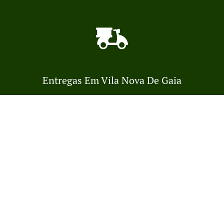
Entregas Em Vila Nova De Gaia
Disponibilizamos pedidos para entrega "online". Apenas
diga-nos o que deseja e prepararemos o mais rápido que
pudermos. Todos os pedidos são confirmados
Reserva de mesa
Ver Menu e Pedir
manualmente diretamente por nós. Descubra em tempo
real quando a sua refeição estiver pronta. Todos os
pedidos são confirmados manualmente por nós em tempo
real. Verifique no seu monitor quando a sua refeição
estiver pronta para ser retirada do balcão ou entregue pelo
nosso "delivery".
Disponibilizamos entregas em Vila Nova de Gaia...