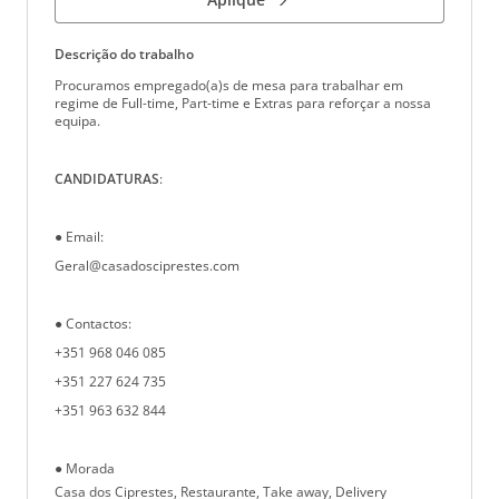
Descrição do trabalho
Procuramos empregado(a)s de mesa para trabalhar em
regime de Full-time, Part-time e Extras para reforçar a nossa
equipa.
CANDIDATURAS
:
● Email:
Geral@casadosciprestes.com
● Contactos:
+351 968 046 085
+351 227 624 735
+351 963 632 844
● Morada
Casa dos Ciprestes, Restaurante, Take away, Delivery