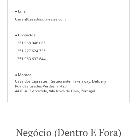
● Email:
Geral@casadosciprestes.com
● Contactos:
+351 968 046 085
+351 227 624 735
+351 963 632 844
● Morada
Casa dos Ciprestes, Restaurante, Take away, Delivery
Rua das Grades Verdes n° 420,
4410-412 Arcozelo, Vila Nova de Gaia, Portugal
Negócio (Dentro E Fora)